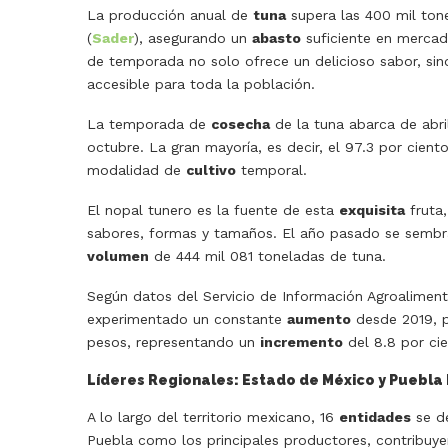
La producción anual de
tuna
supera las 400 mil tone
(
Sader
), asegurando un
abasto
suficiente en mercado
de temporada no solo ofrece un delicioso sabor, si
accesible para toda la población.
La temporada de
cosecha
de la tuna abarca de abri
octubre. La gran mayoría, es decir, el 97.3 por cient
modalidad de
cultivo
temporal.
El nopal tunero es la fuente de esta
exquisita
fruta,
sabores, formas y tamaños. El año pasado se sembr
volumen
de 444 mil 081 toneladas de tuna.
Según datos del Servicio de Información Agroaliment
experimentado un constante
aumento
desde 2019, p
pesos, representando un
incremento
del 8.8 por cie
Líderes Regionales: Estado de México y Puebla
A lo largo del territorio mexicano, 16
entidades
se de
Puebla como los principales productores, contribuy