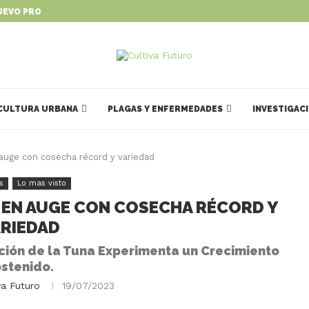
UEVO PROGRAMA PARA IMPULSAR...
CULTURA URBANA
PLAGAS Y ENFERMEDADES
INVESTIGAC
 auge con cosecha récord y variedad
s
Lo mas visto
 EN AUGE CON COSECHA RÉCORD Y
RIEDAD
cción de la Tuna Experimenta un Crecimiento
stenido.
va Futuro
19/07/2023