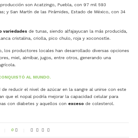
producción son Acatzingo, Puebla, con 97 mil 593
as; y San Martín de las Pirámides, Estado de México, con 34
o variedades
de tunas, siendo alfajayucan la más producida,
nca cristalina, criolla, pico chulo, roja y xoconostle.
, los productores locales han desarrollado diversas opciones
es, miel, almíbar, jugos, entre otros, generando una
grícola.
 CONQUISTÓ AL MUNDO.
d
de reducir el nivel de azúcar en la sangre al unirse con este
lan que el nopal podría mejorar la capacidad celular para
onas con diabetes y aquellos con
exceso
de colesterol.
0