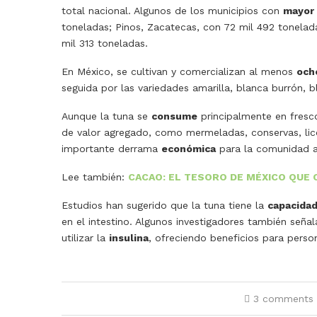
total nacional. Algunos de los municipios con
mayor
toneladas; Pinos, Zacatecas, con 72 mil 492 tonelad
mil 313 toneladas.
En México, se cultivan y comercializan al menos
och
seguida por las variedades amarilla, blanca burrón, bla
Aunque la tuna se
consume
principalmente en fresco
de valor agregado, como mermeladas, conservas, licor
importante derrama
económica
para la comunidad a
Lee también:
CACAO: EL TESORO DE MÉXICO QUE
Estudios han sugerido que la tuna tiene la
capacida
en el intestino. Algunos investigadores también seña
utilizar la
insulina
, ofreciendo beneficios para pers
3 comments