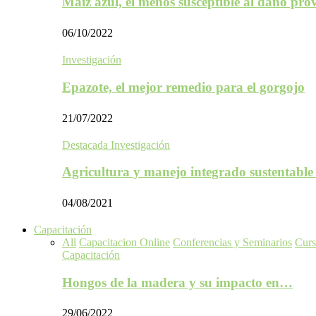
Maíz azul, el menos susceptible al daño p
06/10/2022
Investigación
Epazote, el mejor remedio para el gorgojo
21/07/2022
Destacada Investigación
Agricultura y manejo integrado sustentabl
04/08/2021
Capacitación
All
Capacitacion Online
Conferencias y Seminarios
Curs
Capacitación
Hongos de la madera y su impacto en…
29/06/2022