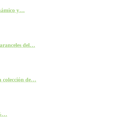
inámico y…
aranceles del…
la colección de…
2%…