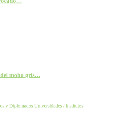
rovocado…
e del moho gris…
os y Diplomados
Universidades / Institutos