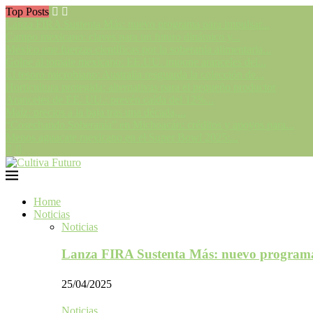
Top Posts
Lanza FIRA Sustenta Más: nuevo programa para impulsar...
Campo mexicano: claves para un futuro dinámico y...
México une fuerzas científicas por la soberanía alimentaria...
Golpe al tomate mexicano: EE.UU. impone aranceles del...
El tesoro microbiano: Australia resguarda la colección de...
Horticultura protegida: alternativas para el pequeño productor
Aranceles de EE. UU.: prevén caída del 12%...
Maíz: precios a la baja tras una década,...
“Cosechando Soberanía” en Michoacán: créditos y apoyos para...
Menos aguacate mexicano en el Super Bowl 2025:...
Home
Noticias
Noticias
Lanza FIRA Sustenta Más: nuevo program
25/04/2025
Noticias