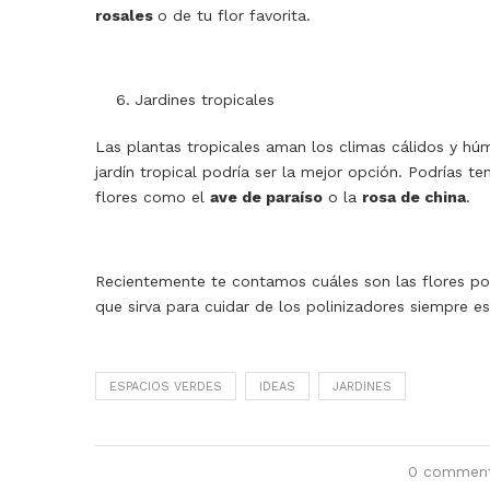
rosales
o de tu flor favorita.
Jardines tropicales
Las plantas tropicales aman los climas cálidos y húm
jardín tropical podría ser la mejor opción. Podrías 
flores como el
ave de paraíso
o la
rosa de china
.
Recientemente te contamos cuáles son las flores por 
que sirva para cuidar de los polinizadores siempre 
ESPACIOS VERDES
IDEAS
JARDINES
0 commen