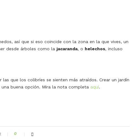
edos, así que si eso coincide con la zona en la que vives, un
tener desde árboles como la
jacaranda
, o
helechos
, incluso
las que los colibríes se sienten más atraídos. Crear un jardín
es una buena opción. Mira la nota completa
aquí
.
t
0