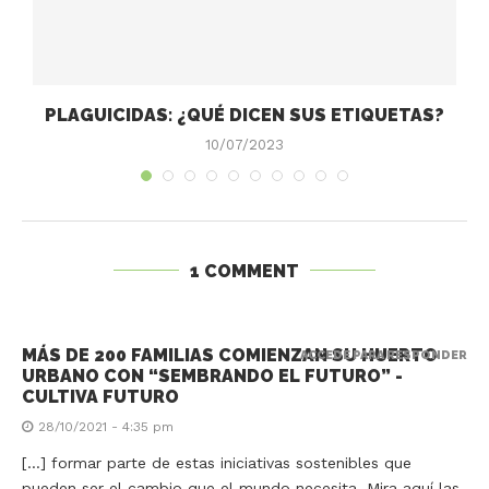
PLAGUICIDAS: ¿QUÉ DICEN SUS ETIQUETAS?
10/07/2023
1 COMMENT
MÁS DE 200 FAMILIAS COMIENZAN SU HUERTO
ACCEDE PARA RESPONDER
URBANO CON “SEMBRANDO EL FUTURO” -
CULTIVA FUTURO
28/10/2021 - 4:35 pm
[…] formar parte de estas iniciativas sostenibles que
pueden ser el cambio que el mundo necesita. Mira aquí las