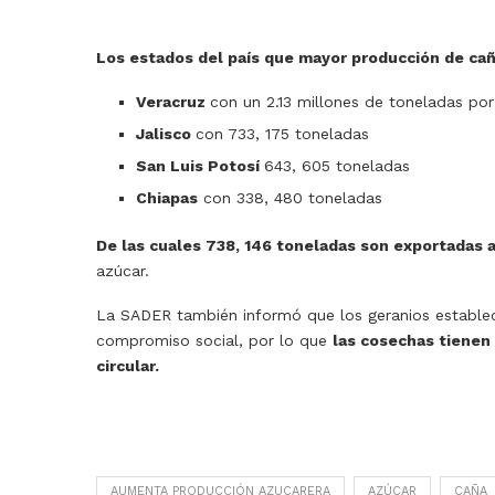
Los estados del país que mayor producción de ca
Veracruz
con un 2.13 millones de toneladas por
Jalisco
con 733, 175 toneladas
San Luis Potosí
643, 605 toneladas
Chiapas
con 338, 480 toneladas
De las cuales 738, 146 toneladas son exportadas 
azúcar.
La SADER también informó que los geranios establec
compromiso social, por lo que
las cosechas tienen 
circular.
AUMENTA PRODUCCIÓN AZUCARERA
AZÚCAR
CAÑA