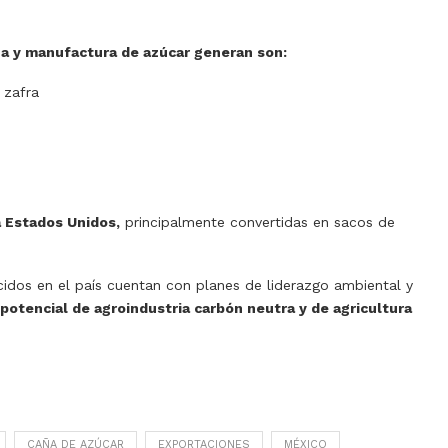
ña y manufactura de azúcar generan son:
 zafra
a Estados Unidos,
principalmente convertidas en sacos de
idos en el país cuentan con planes de liderazgo ambiental y
potencial de agroindustria carbón neutra y de agricultura
CAÑA DE AZÚCAR
EXPORTACIONES
MÉXICO