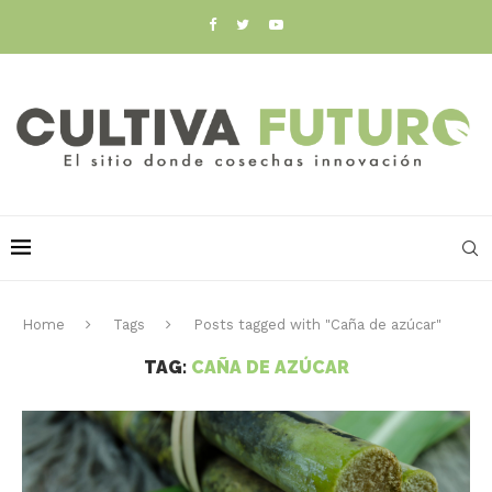
Home
Tags
Posts tagged with "Caña de azúcar"
TAG:
CAÑA DE AZÚCAR