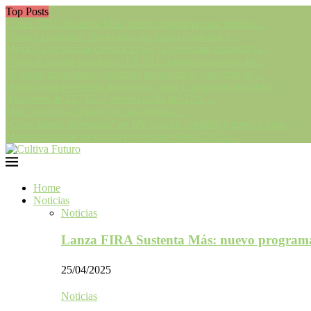
Top Posts
Lanza FIRA Sustenta Más: nuevo programa para impulsar...
Campo mexicano: claves para un futuro dinámico y...
México une fuerzas científicas por la soberanía alimentaria...
Golpe al tomate mexicano: EE.UU. impone aranceles del...
El tesoro microbiano: Australia resguarda la colección de...
Horticultura protegida: alternativas para el pequeño productor
Aranceles de EE. UU.: prevén caída del 12%...
Maíz: precios a la baja tras una década,...
“Cosechando Soberanía” en Michoacán: créditos y apoyos para...
Menos aguacate mexicano en el Super Bowl 2025:...
Home
Noticias
Noticias
Lanza FIRA Sustenta Más: nuevo program
25/04/2025
Noticias