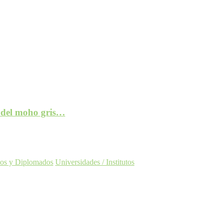
e del moho gris…
os y Diplomados
Universidades / Institutos