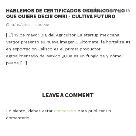
HABLEMOS DE CERTIFICADOS ORGÁNICOS Y LO
ACCEDE PARA RESPONDER
QUE QUIERE DECIR OMRI - CULTIVA FUTURO
31/05/2022 - 5:05 pm
[…] 15 de mayo: Día del Agricultor La startup mexicana
Verqor presentó su nueva imagen… Jitomate: la hortaliza #1
en exportación Jalisco es el primer productor
agroalimentario de México ¿Qué es un fungicida y cómo
puede […]
LEAVE A COMMENT
Lo siento, debes estar
conectado
para publicar un
comentario.