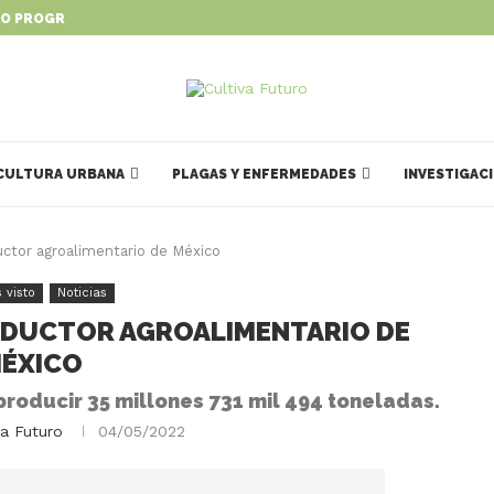
O PROGRAMA PARA IMPULSAR...
CULTURA URBANA
PLAGAS Y ENFERMEDADES
INVESTIGAC
uctor agroalimentario de México
 visto
Noticias
RODUCTOR AGROALIMENTARIO DE
ÉXICO
 producir 35 millones 731 mil 494 toneladas.
va Futuro
04/05/2022