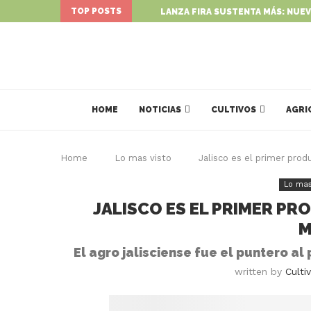
TOP POSTS
LANZA FIRA SUSTENTA MÁS: NUEV
HOME
NOTICIAS
CULTIVOS
AGRI
Home
Lo mas visto
Jalisco es el primer prod
Lo mas
JALISCO ES EL PRIMER P
M
El agro jalisciense fue el puntero al
written by
Culti