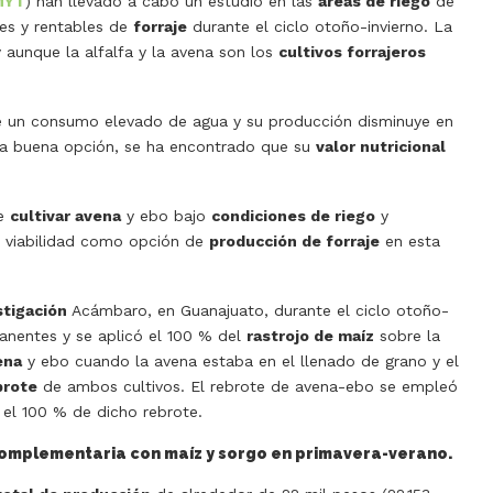
MYT
) han llevado a cabo un estudio en las
áreas de riego
de
les y rentables de
forraje
durante el ciclo otoño-invierno. La
 aunque la alfalfa y la avena son los
cultivos forrajeros
ne un consumo elevado de agua y su producción disminuye en
una buena opción, se ha encontrado que su
valor nutricional
de
cultivar avena
y ebo bajo
condiciones de riego
y
su viabilidad como opción de
producción de forraje
en esta
stigación
Acámbaro, en Guanajuato, durante el ciclo otoño-
anentes y se aplicó el 100 % del
rastrojo de maíz
sobre la
ena
y ebo cuando la avena estaba en el llenado de grano y el
brote
de ambos cultivos. El rebrote de avena-ebo se empleó
el 100 % de dicho rebrote.
complementaria con maíz y sorgo en primavera-verano.