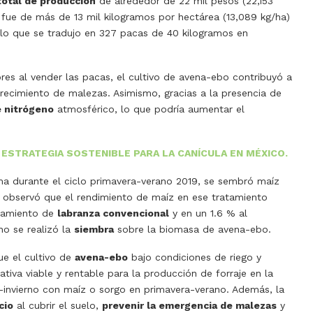
total de producción
de alrededor de 22 mil pesos (22,153
fue de más de 13 mil kilogramos por hectárea (13,089 kg/ha)
o que se tradujo en 327 pacas de 40 kilogramos en
es al vender las pacas, el cultivo de avena-ebo contribuyó a
recimiento de malezas. Asimismo, gracias a la presencia de
e nitrógeno
atmosférico, lo que podría aumentar el
 ESTRATEGIA SOSTENIBLE PARA LA CANÍCULA EN MÉXICO.
ma durante el ciclo primavera-verano 2019, se sembró maíz
 observó que el rendimiento de maíz en ese tratamiento
atamiento de
labranza convencional
y en un 1.6 % al
no se realizó la
siembra
sobre la biomasa de avena-ebo.
ue el cultivo de
avena-ebo
bajo condiciones de riego y
ativa viable y rentable para la producción de forraje en la
-invierno con maíz o sorgo en primavera-verano. Además, la
cio
al cubrir el suelo,
prevenir la emergencia de malezas
y