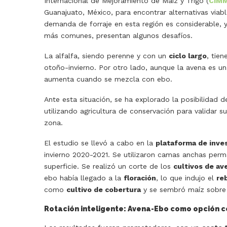
Internacional de Mejoramiento de Maíz y Trigo (
CIM
Guanajuato, México, para encontrar alternativas viab
demanda de forraje en esta región es considerable, y
más comunes, presentan algunos desafíos.
La alfalfa, siendo perenne y con un
ciclo largo
, tie
otoño-invierno. Por otro lado, aunque la avena es 
aumenta cuando se mezcla con ebo.
Ante esta situación, se ha explorado la posibilidad 
utilizando agricultura de conservación para validar 
zona.
El estudio se llevó a cabo en la
plataforma de inve
invierno 2020-2021. Se utilizaron camas anchas perm
superficie. Se realizó un corte de los
cultivos de av
ebo había llegado a la
floración
, lo que indujo el
re
como
cultivo de cobertura
y se sembró maíz sobre 
Rotación inteligente: Avena-Ebo como opción 