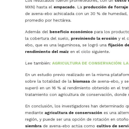
Los resultados fueron prometedores, con un
costo 
MXN) hasta el
empacado
. La
producción de forraje
de avena-ebo achicalada con un 30 % de humedad, l
promedio por hectárea.
Además del
beneficio económico
para los productor
la cobertura del suelo,
previniendo la erosión
y el c
ebo, que es una leguminosa, se logró una
fijación d
rendimiento del maíz
en el ciclo siguiente.
Lee también:
AGRICULTURA DE CONSERVACIÓN: LA
En un estudio previo realizado en la misma platafor
sobre la totalidad de la
biomasa
de avena-ebo, y se
superó en un 16 % al rendimiento obtenido en el tr
tratamiento con agricultura de conservación, donde 
En conclusión, los investigadores han determinado q
mediante
agricultura de conservación
es una altern
región, y puede ser una opción de rotación en otoño
siembra
de avena-ebo actúa como
cultivo de servi