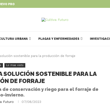
UEVO PROGRAMA PARA IMPULSAR...
CULTURA URBANA
PLAGAS Y ENFERMEDADES
INVESTIGAC
olución sostenible para la producción de forraje
s
Lo mas visto
A SOLUCIÓN SOSTENIBLE PARA LA
ÓN DE FORRAJE
a de conservación y riego para el forraje de
o-invierno.
va Futuro
07/08/2023