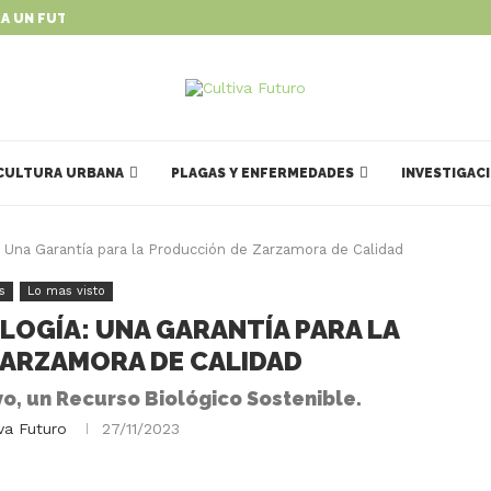
A UN FUTURO DINÁMICO Y...
MÉXICO UNE FUERZAS CIENTÍFICAS
CULTURA URBANA
PLAGAS Y ENFERMEDADES
INVESTIGAC
: Una Garantía para la Producción de Zarzamora de Calidad
s
Lo mas visto
LOGÍA: UNA GARANTÍA PARA LA
ARZAMORA DE CALIDAD
o, un Recurso Biológico Sostenible.
iva Futuro
27/11/2023