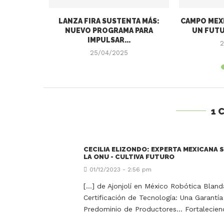
XICANO EN
LANZA FIRA SUSTENTA MÁS:
CAMPO MEXI
25:...
NUEVO PROGRAMA PARA
UN FUTU
IMPULSAR...
2
25/04/2025
1 
CECILIA ELIZONDO: EXPERTA MEXICANA 
LA ONU - CULTIVA FUTURO
01/12/2023 - 2:56 pm
[…] de Ajonjolí en México Robótica Bland
Certificación de Tecnología: Una Garant
Predominio de Productores… Fortalecien