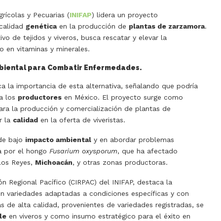
grícolas y Pecuarias (
INIFAP
) lidera un proyecto
 calidad
genética
en la producción de
plantas de zarzamora
.
vo de tejidos y viveros, busca rescatar y elevar la
o en vitaminas y minerales.
biental para Combatir Enfermedades.
ca la importancia de esta alternativa, señalando que podría
 a los
productores
en México. El proyecto surge como
 para la producción y comercialización de plantas de
r la
calidad
en la oferta de viveristas.
 de bajo
impacto ambiental
y en abordar problemas
da por el hongo
Fusarium oxysporum
, que ha afectado
Los Reyes,
Michoacán
, y otras zonas productoras.
ón Regional Pacífico (CIRPAC) del INIFAP, destaca la
n variedades adaptadas a condiciones específicas y con
 de alta calidad, provenientes de variedades registradas, se
le
en viveros y como insumo estratégico para el éxito en