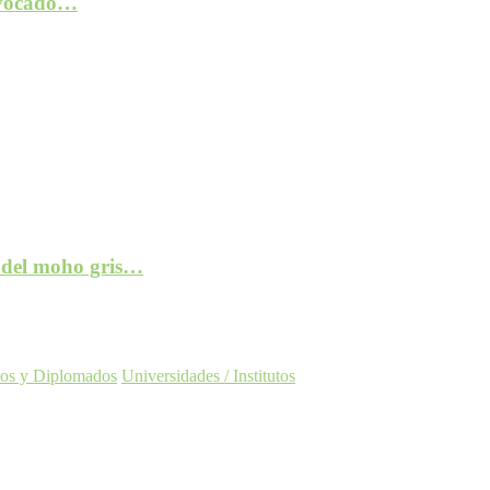
rovocado…
e del moho gris…
os y Diplomados
Universidades / Institutos