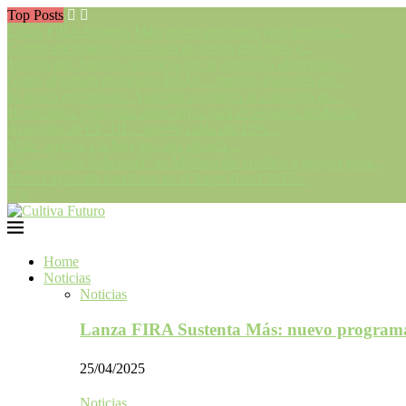
Top Posts
Lanza FIRA Sustenta Más: nuevo programa para impulsar...
Campo mexicano: claves para un futuro dinámico y...
México une fuerzas científicas por la soberanía alimentaria...
Golpe al tomate mexicano: EE.UU. impone aranceles del...
El tesoro microbiano: Australia resguarda la colección de...
Horticultura protegida: alternativas para el pequeño productor
Aranceles de EE. UU.: prevén caída del 12%...
Maíz: precios a la baja tras una década,...
“Cosechando Soberanía” en Michoacán: créditos y apoyos para...
Menos aguacate mexicano en el Super Bowl 2025:...
Home
Noticias
Noticias
Lanza FIRA Sustenta Más: nuevo program
25/04/2025
Noticias