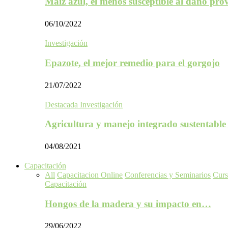
Maíz azul, el menos susceptible al daño p
06/10/2022
Investigación
Epazote, el mejor remedio para el gorgojo
21/07/2022
Destacada Investigación
Agricultura y manejo integrado sustentabl
04/08/2021
Capacitación
All
Capacitacion Online
Conferencias y Seminarios
Curs
Capacitación
Hongos de la madera y su impacto en…
29/06/2022