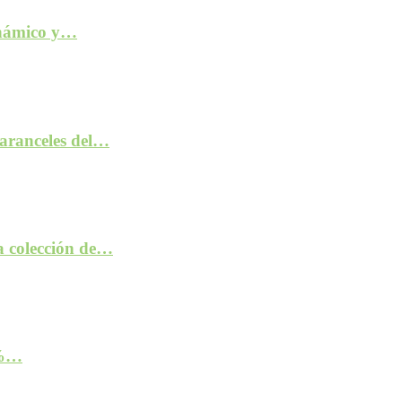
inámico y…
aranceles del…
la colección de…
2%…