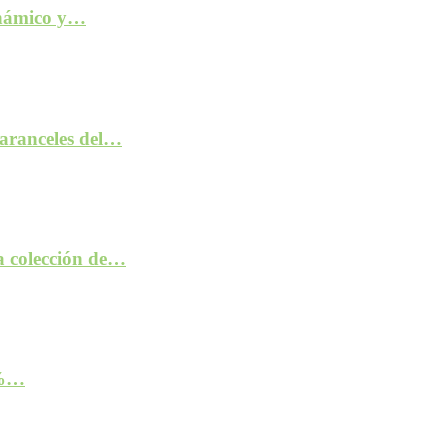
inámico y…
aranceles del…
la colección de…
2%…