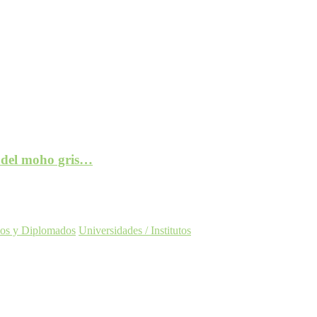
e del moho gris…
os y Diplomados
Universidades / Institutos