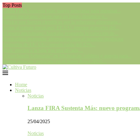
Top Posts
Lanza FIRA Sustenta Más: nuevo programa para impulsar...
Campo mexicano: claves para un futuro dinámico y...
México une fuerzas científicas por la soberanía alimentaria...
Golpe al tomate mexicano: EE.UU. impone aranceles del...
El tesoro microbiano: Australia resguarda la colección de...
Horticultura protegida: alternativas para el pequeño productor
Aranceles de EE. UU.: prevén caída del 12%...
Maíz: precios a la baja tras una década,...
“Cosechando Soberanía” en Michoacán: créditos y apoyos para...
Menos aguacate mexicano en el Super Bowl 2025:...
Home
Noticias
Noticias
Lanza FIRA Sustenta Más: nuevo program
25/04/2025
Noticias