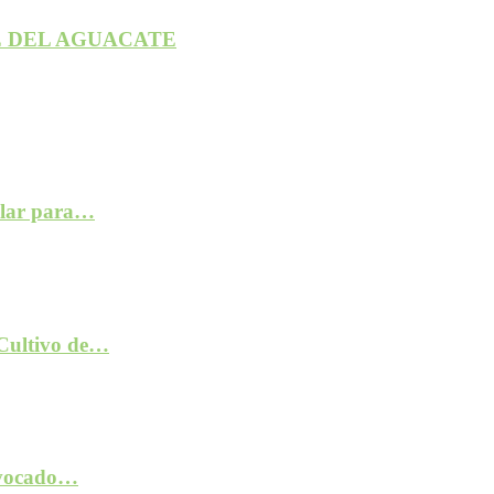
 DEL AGUACATE
ilar para…
 Cultivo de…
rovocado…