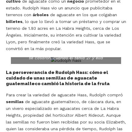
cultivo
de aguacate como un
negocio
prometedor en el
estado. Rudolph Hass vio un anuncio que publicitaba
terrenos con
árboles
de aguacate en los que colgaban
billetes
, lo que lo llevó a tomar un préstamo y comprar un
terreno de 1.93 acres en La Habra Heights, cerca de Los
Ángeles. Inicialmente, su intención era cultivar la variedad
Fuente: BBC. Rudolph Hass y su esposa Elizabeth
Lyon, pero finalmente creó la variedad Hass, que se
frente al árbol madre de aguacates Hass. Se
convirtió en la más popular.
conocieron en 1918 en una iglesia y al año siguiente
se casaron, cuando él tenía 27 y ella
La perseverancia de Rudolph Hass: cómo el
cuidado de unas semillas de aguacate
guatemalteco cambió la historia de la fruta
Para crear la variedad de aguacate Hass, Rudolph compró
semillas
de aguacate guatemalteco, de cáscara dura, en
un vivero especializado en aguacates cerca de La Habra
Heights, propiedad del horticultor Albert Rideout. Aunque
las semillas no fueron bien recibidas por su socia Elizabeth,
quien las consideraba una pérdida de tiempo, Rudolph las