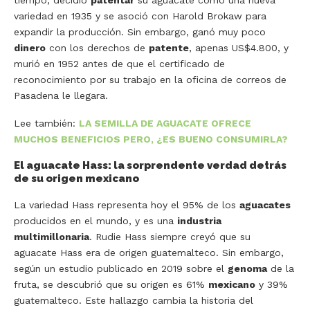
tiempo, decidió
patentar
su aguacate como una nueva
variedad en 1935 y se asoció con Harold Brokaw para
expandir la producción. Sin embargo, ganó muy poco
dinero
con los derechos de
patente
, apenas US$4.800, y
murió en 1952 antes de que el certificado de
reconocimiento por su trabajo en la oficina de correos de
Pasadena le llegara.
Lee también:
LA SEMILLA DE AGUACATE OFRECE
MUCHOS BENEFICIOS PERO, ¿ES BUENO CONSUMIRLA?
El aguacate Hass: la sorprendente verdad detrás
de su origen mexicano
La variedad Hass representa hoy el 95% de los
aguacates
producidos en el mundo, y es una
industria
multimillonaria
. Rudie Hass siempre creyó que su
aguacate Hass era de origen guatemalteco. Sin embargo,
según un estudio publicado en 2019 sobre el
genoma
de la
fruta, se descubrió que su origen es 61%
mexicano
y 39%
Fuente: BBC. La sociedad de aguacates de California y
guatemalteco. Este hallazgo cambia la historia del
la sociedad histórica del estado reconocieron la