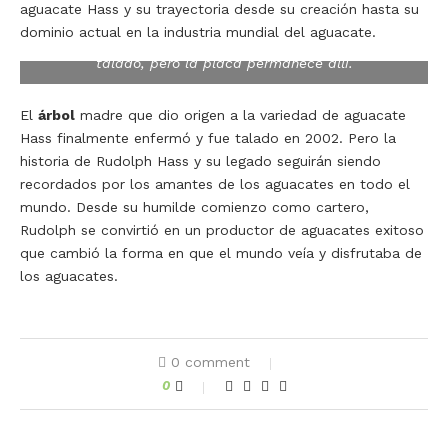
contribución de Rudolph Hass a la industria con una
aguacate Hass y su trayectoria desde su creación hasta su
placa colocada al lado del árbol madre en La Habra
dominio actual en la industria mundial del aguacate.
Heights. El árbol ya no está, murió en 2002 y fue
talado, pero la placa permanece allí.
El
árbol
madre que dio origen a la variedad de aguacate
Hass finalmente enfermó y fue talado en 2002. Pero la
historia de Rudolph Hass y su legado seguirán siendo
recordados por los amantes de los aguacates en todo el
mundo. Desde su humilde comienzo como cartero,
Rudolph se convirtió en un productor de aguacates exitoso
que cambió la forma en que el mundo veía y disfrutaba de
los aguacates.
0 comment
0