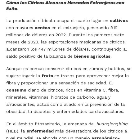
Cómo los Cítricos Alcanzan Mercados Extranjeros con
Éxito.
La producción citrícola ocupa el cuarto lugar en
cultivos
con mayores
ventas
en el extranjero, generando 819
millones de dólares en 2022. Durante los primeros siete
meses de 2023, las exportaciones mexicanas de cítricos
alcanzaron los 447 millones de dólares, contribuyendo al
saldo positivo de la balanza de
bienes agrícolas
.
Aunque es común consumir cítricos en zumos y batidos, se
sugiere ingerir la
fruta
en trozos para aprovechar mejor la
fibra y proporcionar una sensación de saciedad. El
consumo
diario de cítricos, ricos en vitamina C, fibra,
minerales, vitaminas, hidratos de carbono, agua y
antioxidantes, actúa como aliado en la prevención de la
obesidad, la diabetes y enfermedades cardiovasculares.
En el ámbito fitosanitario, la amenaza del
huanglongbing
(HLB), la
enfermedad
más devastadora de los cítricos a
nivel mundial, se aborda con un manejo
agronómico-