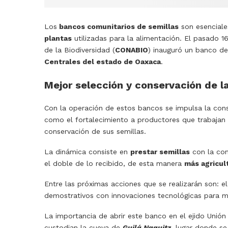
Los
bancos comunitarios de semillas
son esencial
plantas
utilizadas para la alimentación. El pasado 1
de la Biodiversidad (
CONABIO
) inauguró un banco de
Centrales del estado de Oaxaca
.
Mejor selección y conservación de l
Con la operación de estos bancos se impulsa la cons
como el fortalecimiento a productores que trabajan 
conservación de sus semillas.
La dinámica consiste en
prestar semillas
con la con
el doble de lo recibido, de esta manera
más agricul
Entre las próximas acciones que se realizarán son: 
demostrativos con innovaciones tecnológicas para me
La importancia de abrir este banco en el ejido Unió
custodian la cueva de
Guilá Naquitz
, lugar donde s