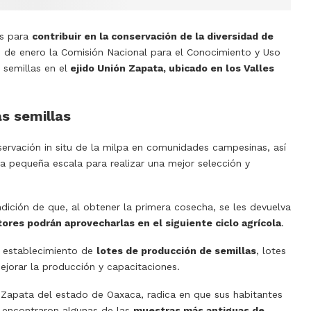
es para
contribuir en la conservación de la diversidad de
6 de enero la Comisión Nacional para el Conocimiento y Uso
 semillas en el
ejido Unión Zapata, ubicado en los Valles
as semillas
ervación in situ de la milpa en comunidades campesinas, así
a pequeña escala para realizar una mejor selección y
dición de que, al obtener la primera cosecha, se les devuelva
tores podrán aprovecharlas en el siguiente ciclo agrícola
.
el establecimiento de
lotes de producción de semillas
, lotes
jorar la producción y capacitaciones.
n Zapata del estado de Oaxaca, radica en que sus habitantes
e encontraron algunas de las
muestras más antiguas de