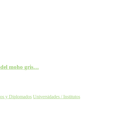
e del moho gris…
os y Diplomados
Universidades / Institutos