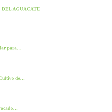
 DEL AGUACATE
ilar para…
 Cultivo de…
rovocado…