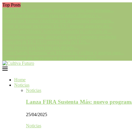
Top Posts
Lanza FIRA Sustenta Más: nuevo programa para impulsar...
Campo mexicano: claves para un futuro dinámico y...
México une fuerzas científicas por la soberanía alimentaria...
Golpe al tomate mexicano: EE.UU. impone aranceles del...
El tesoro microbiano: Australia resguarda la colección de...
Horticultura protegida: alternativas para el pequeño productor
Aranceles de EE. UU.: prevén caída del 12%...
Maíz: precios a la baja tras una década,...
“Cosechando Soberanía” en Michoacán: créditos y apoyos para...
Menos aguacate mexicano en el Super Bowl 2025:...
Home
Noticias
Noticias
Lanza FIRA Sustenta Más: nuevo program
25/04/2025
Noticias