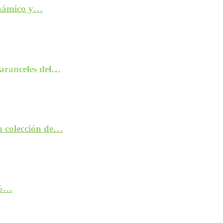
inámico y…
aranceles del…
la colección de…
2%…