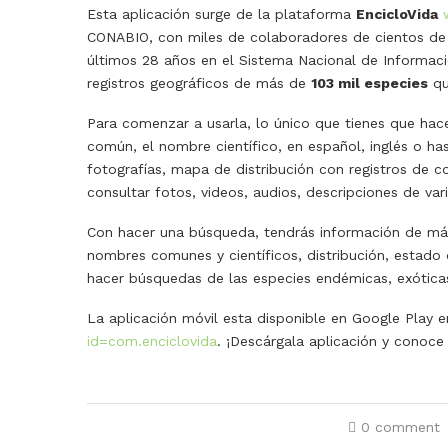
Esta aplicación surge de la plataforma
EncicloVida
CONABIO, con miles de colaboradores de cientos de i
últimos 28 años en el Sistema Nacional de Informac
registros geográficos de más de
103 mil especies
qu
Para comenzar a usarla, lo único que tienes que hac
común, el nombre científico, en español, inglés o ha
fotografías, mapa de distribución con registros de c
consultar fotos, videos, audios, descripciones de vari
Con hacer una búsqueda, tendrás información de más 
nombres comunes y científicos, distribución, estado 
hacer búsquedas de las especies endémicas, exóticas
La aplicación móvil esta disponible en Google Play 
id=com.enciclovida
. ¡Descárgala aplicación y conoce 
0 comment