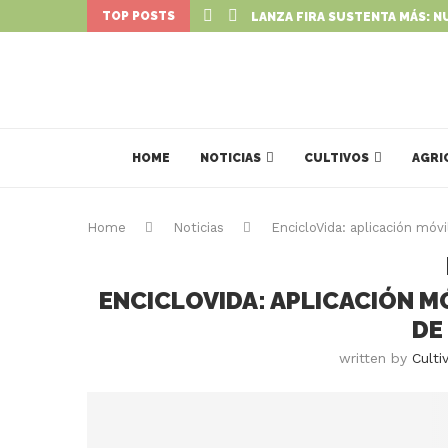
TOP POSTS
LANZA FIRA SUSTENTA MÁS: N
HOME
NOTICIAS
CULTIVOS
AGRI
Home
Noticias
EncicloVida: aplicación móv
ENCICLOVIDA: APLICACIÓN M
DE
written by
Culti