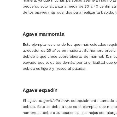
manera, ya que muchas personas asemejan las hojas 
pequeño, solo alcanza a medir de 30 a 40 centímetr
de los agaves más queridos para realizar la bebida, 
Agave marmorata
Este ejemplar es uno de los que más cuidados requi
alrededor de 25 años en madurar.
Su nombre provien
debido a que crece sobre piedras de mármol.
El mez
elevado que el de los demás, por la dificultad que c
bebida es ligero y fresco al paladar.
Agave espadín
El agave
angustifolia haw
, coloquialmente llamado a
bebida. Esto se debe a que es el ejemplar que men
nombre se debe a su apariencia, sus hojas son alarg