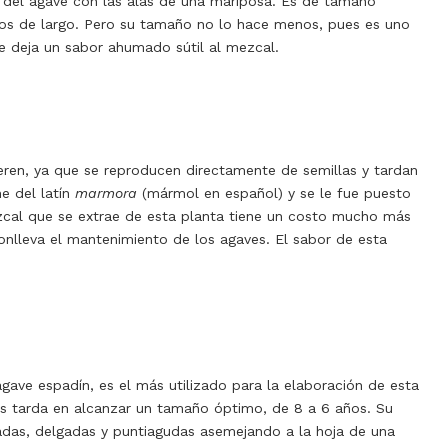
del agave con las alas de una mariposa.
Es de tamaño
os de largo. Pero su tamaño no lo hace menos, pues es uno
le deja un sabor ahumado sútil al mezcal.
eren, ya que se reproducen directamente de semillas y tardan
e del latín
marmora
(mármol en español) y se le fue puesto
cal que se extrae de esta planta tiene un costo mucho más
onlleva el mantenimiento de los agaves. El sabor de esta
gave espadín, es el más utilizado para la elaboración de esta
os tarda en alcanzar un tamaño óptimo, de 8 a 6 años.
Su
adas, delgadas y puntiagudas asemejando a la hoja de una