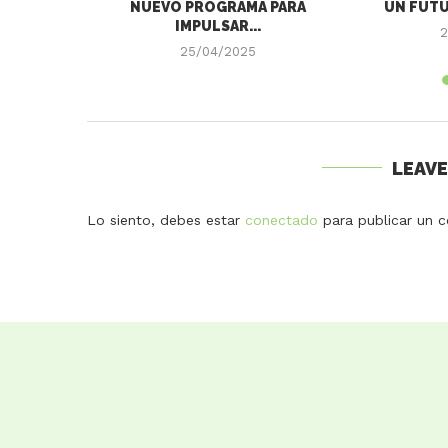
LAS Y
NUEVO PROGRAMA PARA
UN FUTU
N DE...
IMPULSAR...
2
25/04/2025
LEAV
Lo siento, debes estar
conectado
para publicar un c