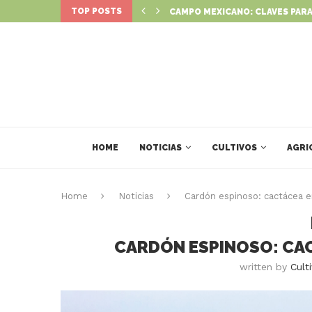
TOP POSTS
: NUEVO PROGRAMA PARA IMPULSAR...
CAMPO MEXICANO: CLAVES PARA
HOME
NOTICIAS
CULTIVOS
AGRI
Home
Noticias
Cardón espinoso: cactácea 
CARDÓN ESPINOSO: CA
written by
Cult