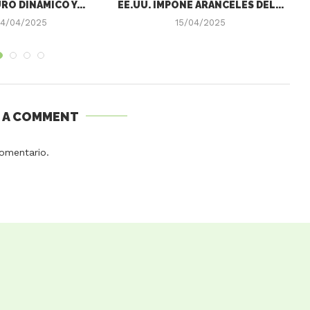
RO DINÁMICO Y...
EE.UU. IMPONE ARANCELES DEL...
4/04/2025
15/04/2025
E A COMMENT
omentario.