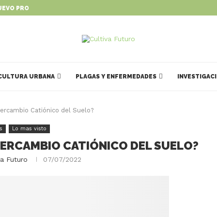
UEVO PROGRAMA PARA IMPULSAR...
CULTURA URBANA
PLAGAS Y ENFERMEDADES
INVESTIGAC
tercambio Catiónico del Suelo?
s
Lo mas visto
NTERCAMBIO CATIÓNICO DEL SUELO?
va Futuro
07/07/2022