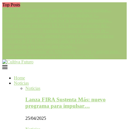
Top Posts
Lanza FIRA Sustenta Más: nuevo programa para impulsar...
Campo mexicano: claves para un futuro dinámico y...
México une fuerzas científicas por la soberanía alimentaria...
Golpe al tomate mexicano: EE.UU. impone aranceles del...
El tesoro microbiano: Australia resguarda la colección de...
Horticultura protegida: alternativas para el pequeño productor
Aranceles de EE. UU.: prevén caída del 12%...
Maíz: precios a la baja tras una década,...
“Cosechando Soberanía” en Michoacán: créditos y apoyos para...
Menos aguacate mexicano en el Super Bowl 2025:...
Home
Noticias
Noticias
Lanza FIRA Sustenta Más: nuevo
programa para impulsar…
25/04/2025