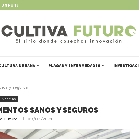
 UN FUTURO DINÁMICO Y...
MÉXICO UNE FUERZAS CIENTÍFICAS P
CULTURA URBANA
PLAGAS Y ENFERMEDADES
INVESTIGAC
anos y seguros
Noticias
LIMENTOS SANOS Y SEGUROS
va Futuro
09/08/2021