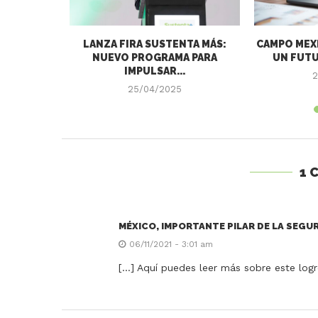
 DE LOS
LANZA FIRA SUSTENTA MÁS:
CAMPO MEXI
LAS Y
NUEVO PROGRAMA PARA
UN FUTU
N DE...
IMPULSAR...
2
25/04/2025
1 
MÉXICO, IMPORTANTE PILAR DE LA SEGU
06/11/2021 - 3:01 am
[…] Aquí puedes leer más sobre este log