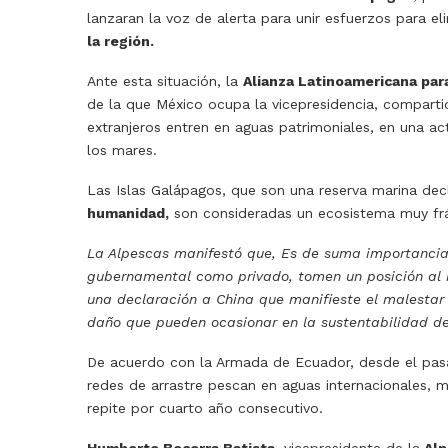
lanzaran la voz de alerta para unir esfuerzos para el
la región.
Ante esta situación, la
Alianza Latinoamericana par
de la que México ocupa la vicepresidencia, comparti
extranjeros entren en aguas patrimoniales, en una act
los mares.
Las Islas Galápagos, que son una reserva marina d
humanidad,
son consideradas un ecosistema muy frág
La Alpescas manifestó que, Es de suma importancia q
gubernamental como privado, tomen un posición al re
una declaración a China que manifieste el malestar 
daño que pueden ocasionar en la sustentabilidad de l
De acuerdo con la Armada de Ecuador, desde el pasa
redes de arrastre pescan en aguas internacionales, m
repite por cuarto año consecutivo.
Humberto Becerra Batista,
vicepresidente de la
Alp