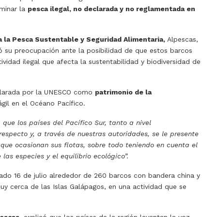
iminar la
pesca ilegal, no declarada y no reglamentada en
a la Pesca Sustentable y Seguridad Alimentaria,
Alpescas,
ó su preocupación ante la posibilidad de que estos barcos
ividad ilegal que afecta la sustentabilidad y biodiversidad de
eclarada por la UNESCO como
patrimonio de la
il en el Océano Pacífico.
ue los países del Pacífico Sur, tanto a nivel
specto y, a través de nuestras autoridades, se le presente
que ocasionan sus flotas, sobre todo teniendo en cuenta el
as especies y el equilibrio ecológico”.
do 16 de julio alrededor de 260 barcos con bandera china y
uy cerca de las Islas Galápagos, en una actividad que se
escas,
explicó que los países de la región levantan la voz,