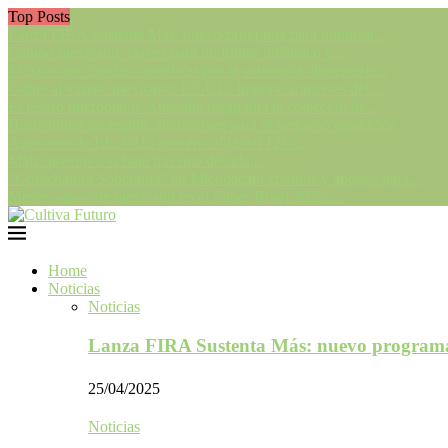
Top Posts
Lanza FIRA Sustenta Más: nuevo programa para impulsar...
Campo mexicano: claves para un futuro dinámico y...
México une fuerzas científicas por la soberanía alimentaria...
Golpe al tomate mexicano: EE.UU. impone aranceles del...
El tesoro microbiano: Australia resguarda la colección de...
Horticultura protegida: alternativas para el pequeño productor
Aranceles de EE. UU.: prevén caída del 12%...
Maíz: precios a la baja tras una década,...
“Cosechando Soberanía” en Michoacán: créditos y apoyos para...
Menos aguacate mexicano en el Super Bowl 2025:...
Home
Noticias
Noticias
Lanza FIRA Sustenta Más: nuevo program
25/04/2025
Noticias