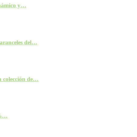
inámico y…
aranceles del…
la colección de…
2%…