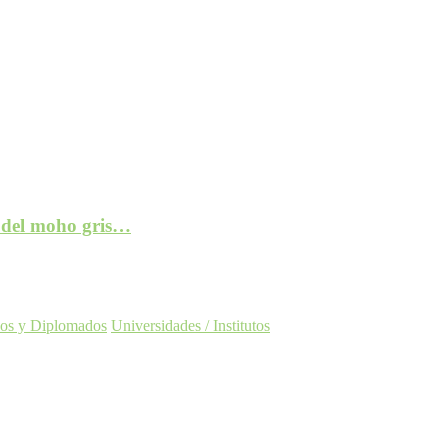
e del moho gris…
os y Diplomados
Universidades / Institutos