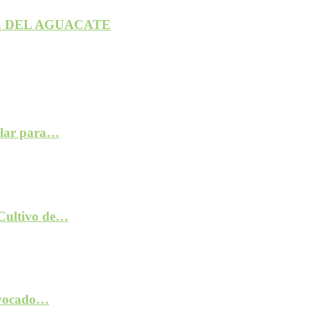
 DEL AGUACATE
ilar para…
 Cultivo de…
rovocado…