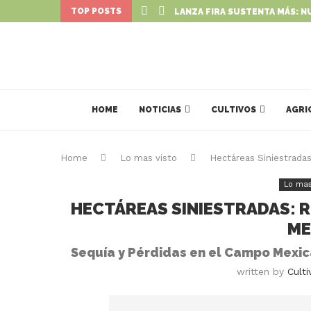
TOP POSTS
LANZA FIRA SUSTENTA MÁS: N
HOME
NOTICIAS
CULTIVOS
AGRI
Home
Lo mas visto
Hectáreas Siniestrada
Lo mas
HECTÁREAS SINIESTRADAS: 
ME
Sequía y Pérdidas en el Campo Mexica
written by
Culti