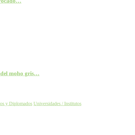
rovocado…
e del moho gris…
os y Diplomados
Universidades / Institutos