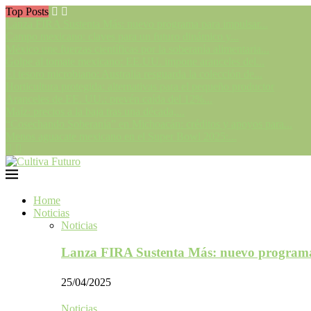
Top Posts
Lanza FIRA Sustenta Más: nuevo programa para impulsar...
Campo mexicano: claves para un futuro dinámico y...
México une fuerzas científicas por la soberanía alimentaria...
Golpe al tomate mexicano: EE.UU. impone aranceles del...
El tesoro microbiano: Australia resguarda la colección de...
Horticultura protegida: alternativas para el pequeño productor
Aranceles de EE. UU.: prevén caída del 12%...
Maíz: precios a la baja tras una década,...
“Cosechando Soberanía” en Michoacán: créditos y apoyos para...
Menos aguacate mexicano en el Super Bowl 2025:...
Home
Noticias
Noticias
Lanza FIRA Sustenta Más: nuevo program
25/04/2025
Noticias