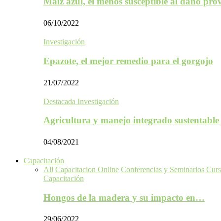
Maíz azul, el menos susceptible al daño p
06/10/2022
Investigación
Epazote, el mejor remedio para el gorgojo
21/07/2022
Destacada Investigación
Agricultura y manejo integrado sustentabl
04/08/2021
Capacitación
All
Capacitacion Online
Conferencias y Seminarios
Curs
Capacitación
Hongos de la madera y su impacto en…
29/06/2022