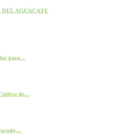
 DEL AGUACATE
ilar para…
 Cultivo de…
rovocado…