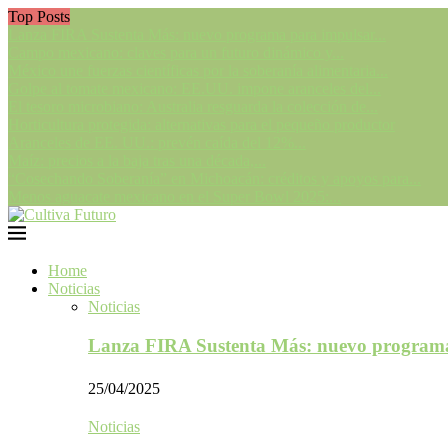
Top Posts
Lanza FIRA Sustenta Más: nuevo programa para impulsar...
Campo mexicano: claves para un futuro dinámico y...
México une fuerzas científicas por la soberanía alimentaria...
Golpe al tomate mexicano: EE.UU. impone aranceles del...
El tesoro microbiano: Australia resguarda la colección de...
Horticultura protegida: alternativas para el pequeño productor
Aranceles de EE. UU.: prevén caída del 12%...
Maíz: precios a la baja tras una década,...
“Cosechando Soberanía” en Michoacán: créditos y apoyos para...
Menos aguacate mexicano en el Super Bowl 2025:...
Home
Noticias
Noticias
Lanza FIRA Sustenta Más: nuevo program
25/04/2025
Noticias