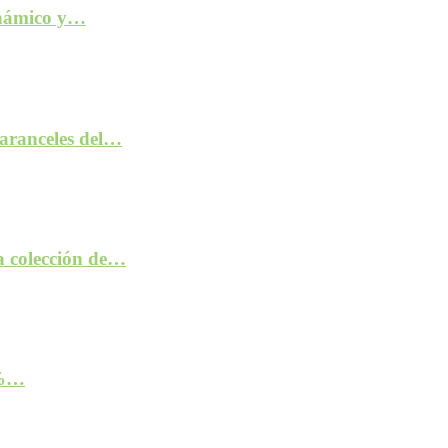
inámico y…
aranceles del…
la colección de…
2%…