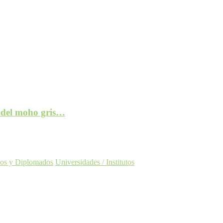
e del moho gris…
os y Diplomados
Universidades / Institutos