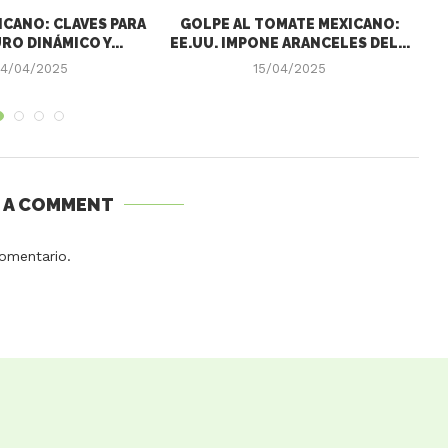
CANO: CLAVES PARA
GOLPE AL TOMATE MEXICANO:
RO DINÁMICO Y...
EE.UU. IMPONE ARANCELES DEL...
4/04/2025
15/04/2025
E A COMMENT
omentario.