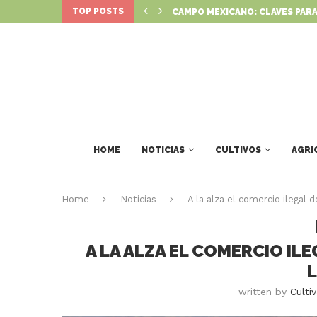
TOP POSTS
: NUEVO PROGRAMA PARA IMPULSAR...
CAMPO MEXICANO: CLAVES PARA
HOME
NOTICIAS
CULTIVOS
AGRI
Home
Noticias
A la alza el comercio ilegal 
A LA ALZA EL COMERCIO IL
written by
Culti