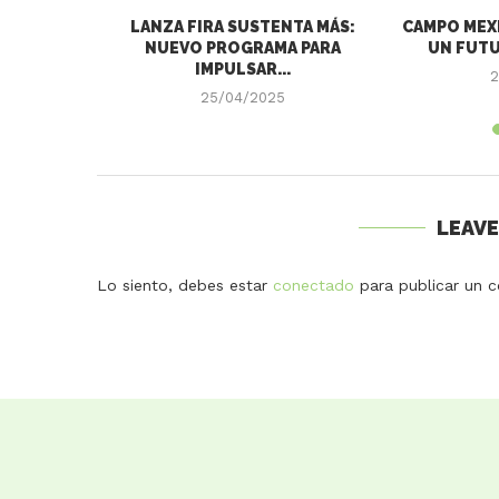
 DE LOS
LANZA FIRA SUSTENTA MÁS:
CAMPO MEXI
LAS Y
NUEVO PROGRAMA PARA
UN FUTU
N DE...
IMPULSAR...
2
25/04/2025
LEAV
Lo siento, debes estar
conectado
para publicar un c