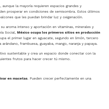
e, aunque la mayoría requieren espacios grandes y
den prosperar en condiciones de semisombra. Estos últimos
 balcones que les puedan brindar luz y oxigenación.
, su aroma intenso y aportación en vitaminas, minerales y
mía Social,
México ocupa los primeros sitios en producción
upa el primer lugar en aguacate, segundo en limón, tercero
ra arándano, frambuesa, guayaba, mango, naranja y papaya.
ltivo sustentable y crea un espacio donde conectar con la
ientes frutos para hacer crecer tú mismo.
tivar en macetas
. Pueden crecer perfectamente en una