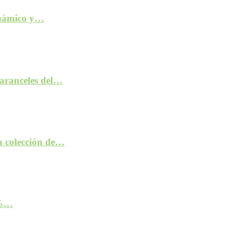
inámico y…
aranceles del…
la colección de…
2%…