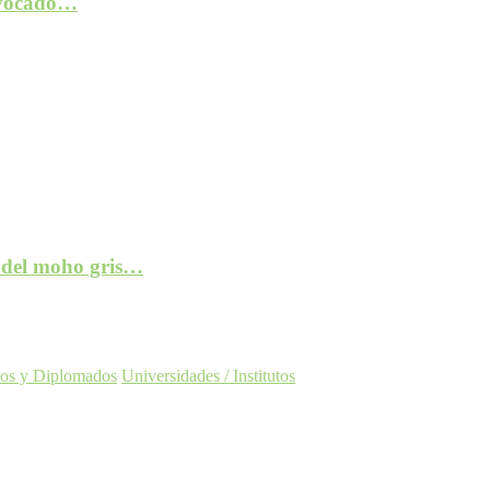
rovocado…
e del moho gris…
os y Diplomados
Universidades / Institutos