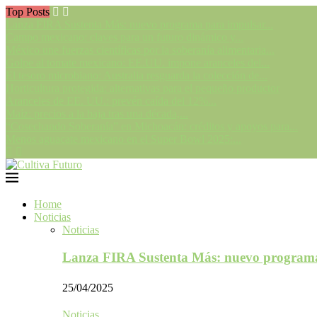
Top Posts
Lanza FIRA Sustenta Más: nuevo programa para impulsar...
Campo mexicano: claves para un futuro dinámico y...
México une fuerzas científicas por la soberanía alimentaria...
Golpe al tomate mexicano: EE.UU. impone aranceles del...
El tesoro microbiano: Australia resguarda la colección de...
Horticultura protegida: alternativas para el pequeño productor
Aranceles de EE. UU.: prevén caída del 12%...
Maíz: precios a la baja tras una década,...
“Cosechando Soberanía” en Michoacán: créditos y apoyos para...
Menos aguacate mexicano en el Super Bowl 2025:...
Home
Noticias
Noticias
Lanza FIRA Sustenta Más: nuevo program
25/04/2025
Noticias