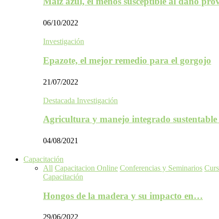
Maíz azul, el menos susceptible al daño p
06/10/2022
Investigación
Epazote, el mejor remedio para el gorgojo
21/07/2022
Destacada Investigación
Agricultura y manejo integrado sustentabl
04/08/2021
Capacitación
All
Capacitacion Online
Conferencias y Seminarios
Curs
Capacitación
Hongos de la madera y su impacto en…
29/06/2022