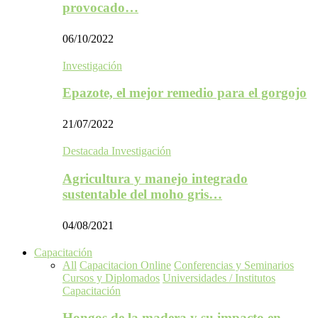
provocado…
06/10/2022
Investigación
Epazote, el mejor remedio para el gorgojo
21/07/2022
Destacada Investigación
Agricultura y manejo integrado
sustentable del moho gris…
04/08/2021
Capacitación
All
Capacitacion Online
Conferencias y Seminarios
Cursos y Diplomados
Universidades / Institutos
Capacitación
Hongos de la madera y su impacto en…