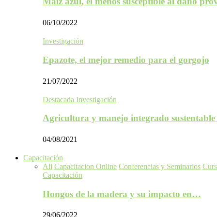
Maíz azul, el menos susceptible al daño p
06/10/2022
Investigación
Epazote, el mejor remedio para el gorgojo
21/07/2022
Destacada Investigación
Agricultura y manejo integrado sustentabl
04/08/2021
Capacitación
All
Capacitacion Online
Conferencias y Seminarios
Curs
Capacitación
Hongos de la madera y su impacto en…
29/06/2022