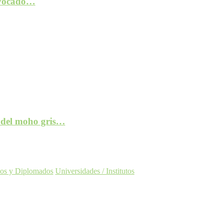
rovocado…
e del moho gris…
os y Diplomados
Universidades / Institutos