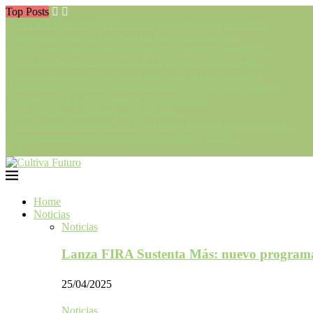
Top Posts
Lanza FIRA Sustenta Más: nuevo programa para impulsar...
Campo mexicano: claves para un futuro dinámico y...
México une fuerzas científicas por la soberanía alimentaria...
Golpe al tomate mexicano: EE.UU. impone aranceles del...
El tesoro microbiano: Australia resguarda la colección de...
Horticultura protegida: alternativas para el pequeño productor
Aranceles de EE. UU.: prevén caída del 12%...
Maíz: precios a la baja tras una década,...
“Cosechando Soberanía” en Michoacán: créditos y apoyos para...
Menos aguacate mexicano en el Super Bowl 2025:...
Home
Noticias
Noticias
Lanza FIRA Sustenta Más: nuevo program
25/04/2025
Noticias