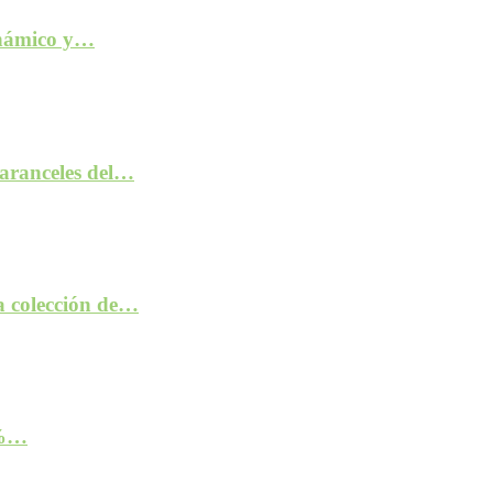
inámico y…
aranceles del…
la colección de…
2%…