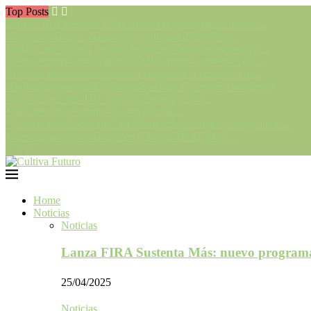
Top Posts
Lanza FIRA Sustenta Más: nuevo programa para impulsar...
Campo mexicano: claves para un futuro dinámico y...
México une fuerzas científicas por la soberanía alimentaria...
Golpe al tomate mexicano: EE.UU. impone aranceles del...
El tesoro microbiano: Australia resguarda la colección de...
Horticultura protegida: alternativas para el pequeño productor
Aranceles de EE. UU.: prevén caída del 12%...
Maíz: precios a la baja tras una década,...
“Cosechando Soberanía” en Michoacán: créditos y apoyos para...
Menos aguacate mexicano en el Super Bowl 2025:...
Home
Noticias
Noticias
Lanza FIRA Sustenta Más: nuevo program
25/04/2025
Noticias