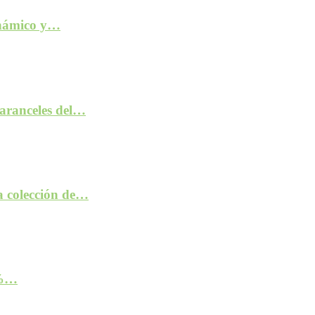
inámico y…
aranceles del…
la colección de…
2%…