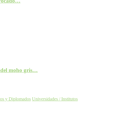
rovocado…
e del moho gris…
os y Diplomados
Universidades / Institutos