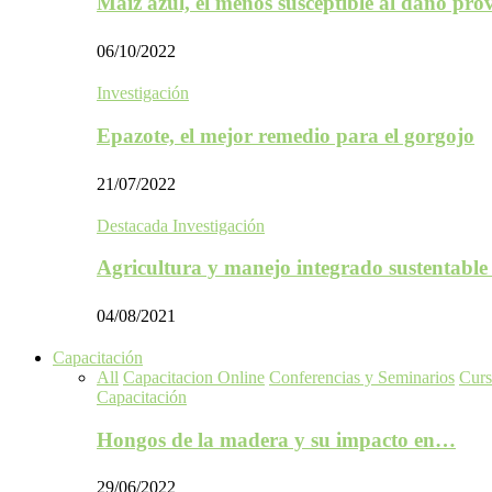
Maíz azul, el menos susceptible al daño p
06/10/2022
Investigación
Epazote, el mejor remedio para el gorgojo
21/07/2022
Destacada Investigación
Agricultura y manejo integrado sustentabl
04/08/2021
Capacitación
All
Capacitacion Online
Conferencias y Seminarios
Curs
Capacitación
Hongos de la madera y su impacto en…
29/06/2022