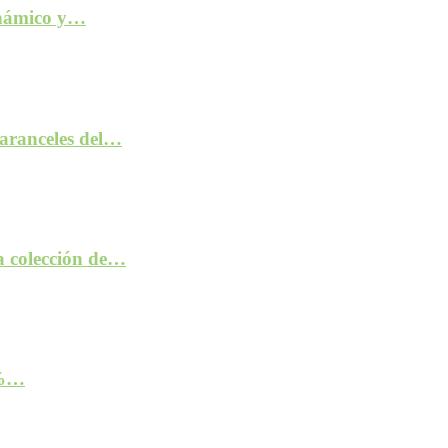
inámico y…
aranceles del…
la colección de…
2%…