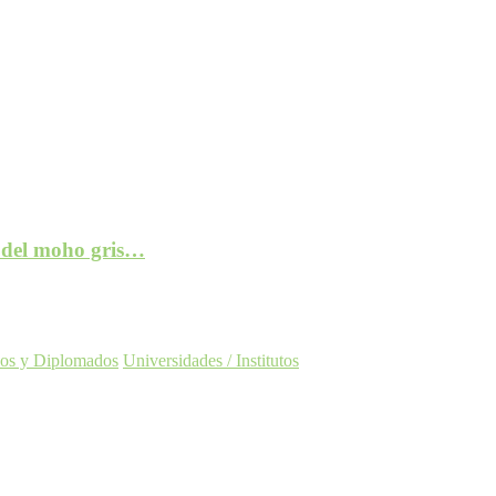
e del moho gris…
os y Diplomados
Universidades / Institutos