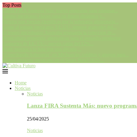
Top Posts
Lanza FIRA Sustenta Más: nuevo programa para impulsar...
Campo mexicano: claves para un futuro dinámico y...
México une fuerzas científicas por la soberanía alimentaria...
Golpe al tomate mexicano: EE.UU. impone aranceles del...
El tesoro microbiano: Australia resguarda la colección de...
Horticultura protegida: alternativas para el pequeño productor
Aranceles de EE. UU.: prevén caída del 12%...
Maíz: precios a la baja tras una década,...
“Cosechando Soberanía” en Michoacán: créditos y apoyos para...
Menos aguacate mexicano en el Super Bowl 2025:...
Home
Noticias
Noticias
Lanza FIRA Sustenta Más: nuevo program
25/04/2025
Noticias