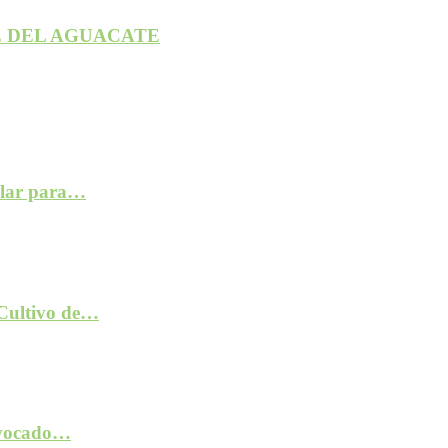
 DEL AGUACATE
ilar para…
 Cultivo de…
rovocado…