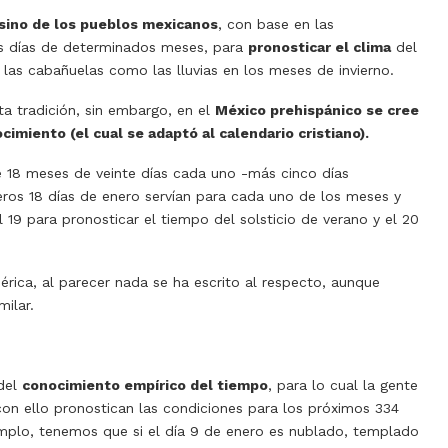
sino de los pueblos mexicanos
, con base en las
tos días de determinados meses, para
pronosticar el clima
del
 las cabañuelas como las lluvias en los meses de invierno.
sta tradición, sin embargo, en el
México prehispánico se cree
imiento (el cual se adaptó al calendario cristiano).
18 meses de veinte días cada uno -más cinco días
eros 18 días de enero servían para cada uno de los meses y
 19 para pronosticar el tiempo del solsticio de verano y el 20
ica, al parecer nada se ha escrito al respecto, aunque
ilar.
 del
conocimiento empírico del tiempo
, para lo cual la gente
con ello pronostican las condiciones para los próximos 334
ejemplo, tenemos que si el día 9 de enero es nublado, templado