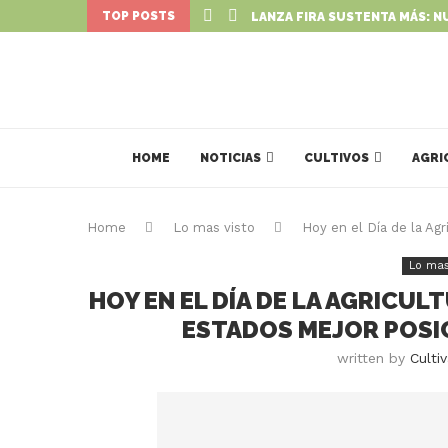
TOP POSTS
LANZA FIRA SUSTENTA MÁS: N
HOME
NOTICIAS
CULTIVOS
AGRI
Home
Lo mas visto
Hoy en el Día de la Ag
Lo mas
HOY EN EL DÍA DE LA AGRICU
ESTADOS MEJOR POSI
written by
Culti