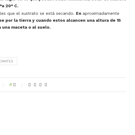
°a 20° C.
es que el sustrato se está secando.
En
aproximadamente
 por la tierra y cuando estos alcancen una altura de 15
a una maceta o al suelo.
OMATES
0