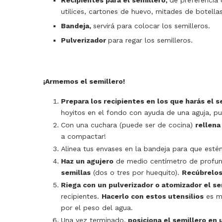
Recipientes para el semillero,
de preferencia 
utilices, cartones de huevo, mitades de botellas
Bandeja,
servirá para colocar los semilleros.
Pulverizador
para regar los semilleros.
¡Armemos el semillero!
Prepara los recipientes en los que harás el s
hoyitos en el fondo con ayuda de una aguja, pu
Con una cuchara (puede ser de cocina)
rellena
a compactar!
Alinea tus envases en la bandeja para que esté
Haz un agujero
de medio centímetro de profu
semillas
(dos o tres por huequito).
Recúbrelos
Riega con un pulverizador o atomizador el se
recipientes.
Hacerlo con estos utensilios
es m
por el peso del agua.
Una vez terminado,
posiciona el semillero en 