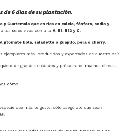
s de 6 días de su plantación.
o y Guatemala que es rica en calcio, fósforo, sodio y
ra los seres vivos como la
A, B1, B12 y C.
el jitomate bola, saladette o guajillo, pera o cherry.
e los ejemplares más producidos y exportados de nuestro país.
quiere de grandes cuidados y próspera en muchos climas.
amos cómo!
especie que más te guste, sólo asegúrate que sean
as.