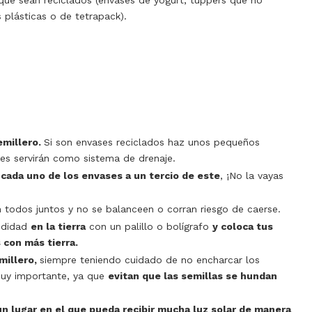
que sean reciclados (envases de yogurt, tuppers que no
 plásticas o de tetrapack).
emillero.
Si son envases reciclados haz unos pequeños
es servirán como sistema de drenaje.
 cada uno de los envases a un tercio de este
, ¡No la vayas
n todos juntos y no se balanceen o corran riesgo de caerse.
ndidad
en la tierra
con un palillo o bolígrafo
y coloca tus
 con más tierra.
millero,
siempre teniendo cuidado de no encharcar los
uy importante, ya que
evitan que las semillas se hundan
un lugar en el que pueda recibir mucha luz solar de manera