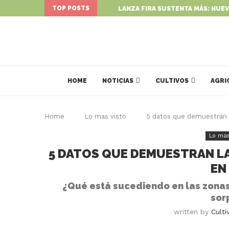
TOP POSTS
LANZA FIRA SUSTENTA MÁS: NUEV
HOME
NOTICIAS
CULTIVOS
AGRI
Home
Lo mas visto
5 datos que demuestran l
Lo mas
5 DATOS QUE DEMUESTRAN L
EN
¿Qué está sucediendo en las zonas
sor
written by
Culti